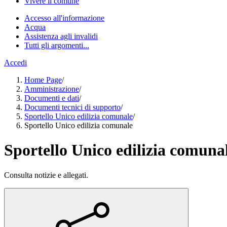
Vivere il comune
Accesso all'informazione
Acqua
Assistenza agli invalidi
Tutti gli argomenti...
Accedi
Home Page
/
Amministrazione
/
Documenti e dati
/
Documenti tecnici di supporto
/
Sportello Unico edilizia comunale
/
Sportello Unico edilizia comunale
Sportello Unico edilizia comuna
Consulta notizie e allegati.