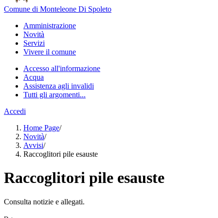
Comune di Monteleone Di Spoleto
Amministrazione
Novità
Servizi
Vivere il comune
Accesso all'informazione
Acqua
Assistenza agli invalidi
Tutti gli argomenti...
Accedi
Home Page
/
Novità
/
Avvisi
/
Raccoglitori pile esauste
Raccoglitori pile esauste
Consulta notizie e allegati.