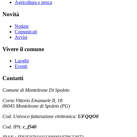
Agricoltura e pesca
Novità
Notizie
Comunicati
Avvisi
Vivere il comune
Luoghi
Eventi
Contatti
Comune di Monteleone Di Spoleto
Corso Vittorio Emanuele II, 18
06045 Monteleone di Spoleto (PG)
Cod. Univoco fatturazione elettronica:
UFQQO0
Cod. IPA:
c_f540