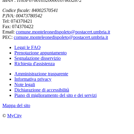
IBAN : IT83F0760103200001078632872
Codice fiscale: 84002570541
P.IVA: 00473780542
Tel: 074370421
Fax: 074370422
Email:
comune.monteleonedispoleto@postacert.umbria.it
PEC:
comune.monteleonedispoleto@postacert.umbria.it
Leggi le FAQ
Prenotazione appuntamento
Segnalazione disservizio
Richiesta d'assistenza
Amministrazione trasparente
Informativa privacy
Note legali
Dichiarazione di accessibilità
Piano di miglioramento del sito e dei servizi
Mappa del sito
©
MyCity